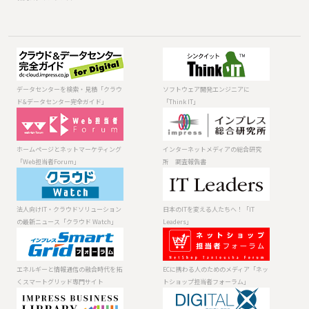
データセンター
ソフトウェア開
を検索・見積
発エンジニアに
「クラウド&デー
「Think IT」
データセンターを検索・見積「クラウ
ソフトウェア開発エンジニアに
タセンター完全
ド&データセンター完全ガイド」
「Think IT」
ガイド」
ホームページと
インターネット
ネットマーケテ
メディアの総合
ィング「Web担
研究所 調査報
ホームページとネットマーケティング
インターネットメディアの総合研究
当者Forum」
告書
「Web担当者Forum」
所 調査報告書
法人向けIT・ク
日本のITを変え
ラウドソリュー
る人たちへ！
ションの最新ニ
「IT Leaders」
法人向けIT・クラウドソリューション
日本のITを変える人たちへ！「IT
ュース「クラウ
の最新ニュース「クラウド Watch」
Leaders」
ド Watch」
エネルギーと情
ECに携わる人の
報通信の融合時
ためのメディア
代を拓くスマー
「ネットショッ
エネルギーと情報通信の融合時代を拓
ECに携わる人のためのメディア「ネッ
トグリッド専門
プ担当者フォー
くスマートグリッド専門サイト
トショップ担当者フォーラム」
サイト
ラム」
製品 ⁄ サービスの
デジタルが生み