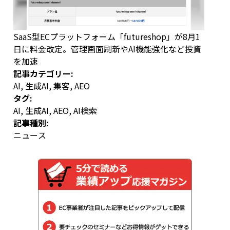
SaaS型ECプラットフォーム「futureshop」が8月1
日に料金改定。管理画面刷新やAI機能強化など投資
を加速
記事カテゴリー:
AI
,
生成AI
,
集客
,
AEO
タグ:
AI
,
生成AI
,
AEO
,
AI検索
記事種別:
ニュース