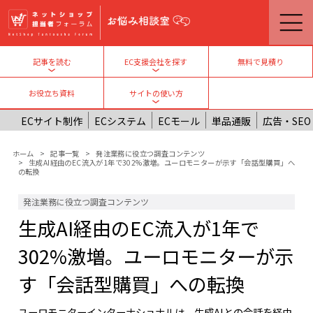
メインコンテンツに移動
無料で見積り
記事を読む
EC支援会社を探す
Toggle submenu
Toggle submenu
お役立ち資料
サイトの使い方
Toggle submenu
ECサイト制作
ECシステム
ECモール
単品通販
広告・SEO
パンくず
ホーム
記事一覧
発注業務に役立つ調査コンテンツ
生成AI経由のEC流入が1年で302%激増。ユーロモニターが示す「会話型購買」へ
の転換
発注業務に役立つ調査コンテンツ
生成AI経由のEC流入が1年で
302%激増。ユーロモニターが示
す「会話型購買」への転換
ユーロモニターインターナショナルは、生成AIとの会話を経由