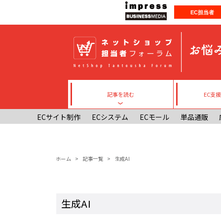
メインコンテンツに移動
EC担当者
記事を読む
EC支
Toggle submenu
ECサイト制作
ECシステム
ECモール
単品通販
パンくず
ホーム
記事一覧
生成AI
生成AI