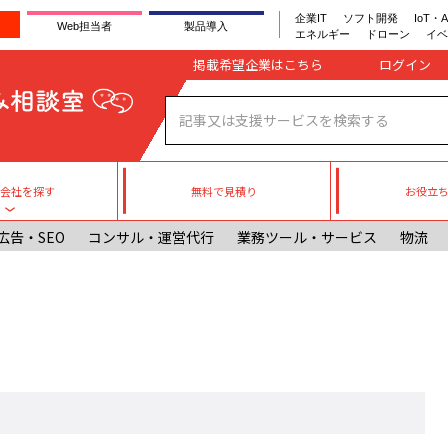
企業IT
ソフト開発
IoT・A
Web担当者
製品導入
エネルギー
ドローン
イベ
Company register
掲載希望企業はこちら
無料で見積り
お役立
援会社を探す
Toggle submenu
広告・SEO
コンサル・運営代行
業務ツール・サービス
物流