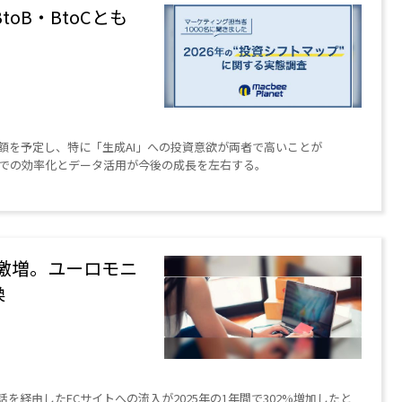
oB・BtoCとも
が増額を予定し、特に「生成AI」への投資意欲が両者で高いことが
タル領域での効率化とデータ活用が今後の成長を左右する。
%激増。ユーロモニ
換
を経由したECサイトへの流入が2025年の1年間で302%増加したと