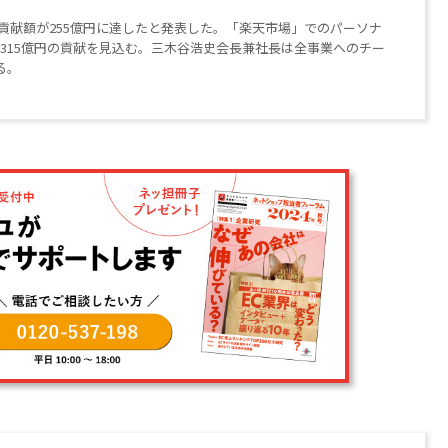
益貢献額が255億円に達したと発表した。「楽天市場」でのパーソナ
は315億円の貢献を見込む。三木谷浩史会長兼社長は全事業へのチー
る。