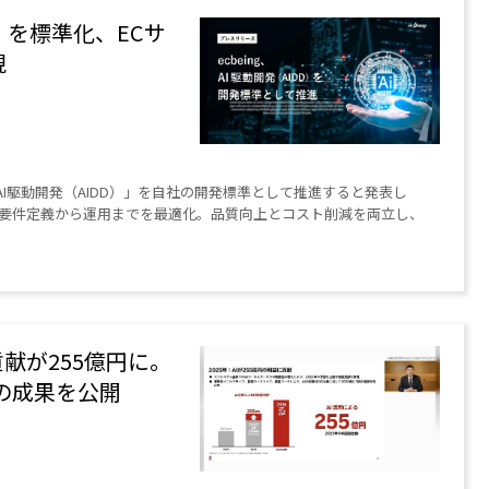
）」を標準化、ECサ
現
た「AI駆動開発（AIDD）」を自社の開発標準として推進すると発表し
せ、要件定義から運用までを最適化。品質向上とコスト削減を両立し、
献が255億円に。
新の成果を公開