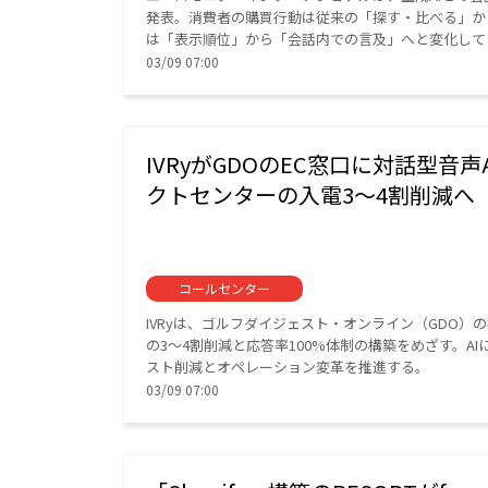
発表。消費者の購買行動は従来の「探す・比べる」か
は「表示順位」から「会話内での言及」へと変化して
03/09 07:00
IVRyがGDOのEC窓口に対話型音
クトセンターの入電3〜4割削減へ
コールセンター
IVRyは、ゴルフダイジェスト・オンライン（GDO）の
の3〜4割削減と応答率100%体制の構築をめざす。A
スト削減とオペレーション変革を推進する。
03/09 07:00