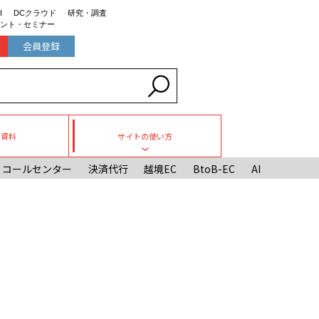
I
DCクラウド
研究・調査
ント・セミナー
会員登録
ち資料
サイトの使い方
Toggle submenu
コールセンター
決済代行
越境EC
BtoB-EC
AI