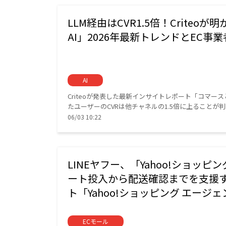
LLM経由はCVR1.5倍！Criteo
AI」2026年最新トレンドとEC事
AI
Criteoが発表した最新インサイトレポート「コマース
たユーザーのCVRは他チャネルの1.5倍に上ることが
06/03 10:22
LINEヤフー、「Yahoo!ショッ
ート投入から配送確認までを支援す
ト「Yahoo!ショッピング エージ
ECモール