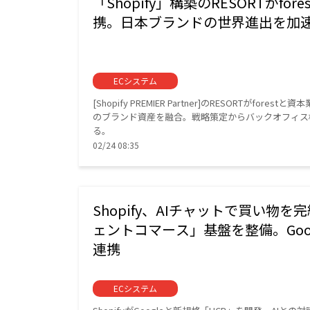
「Shopify」構築のRESORTがfo
携。日本ブランドの世界進出を加
ECシステム
[Shopify PREMIER Partner]のRESORTがf
のブランド資産を融合。戦略策定からバックオフィス
る。
02/24 08:35
Shopify、AIチャットで買い物
ェントコマース」基盤を整備。Google
連携
ECシステム