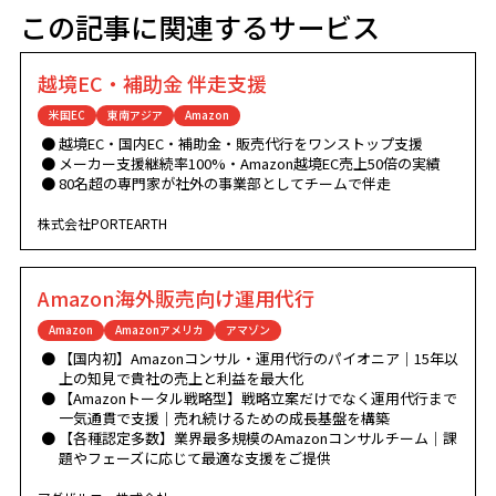
この記事に関連するサービス
越境EC・補助金 伴走支援
米国EC
東南アジア
Amazon
越境EC・国内EC・補助金・販売代行をワンストップ支援
メーカー支援継続率100%・Amazon越境EC売上50倍の実績
80名超の専門家が社外の事業部としてチームで伴走
株式会社PORTEARTH
Amazon海外販売向け運用代行
Amazon
Amazonアメリカ
アマゾン
【国内初】Amazonコンサル・運用代行のパイオニア｜15年以
上の知見で貴社の売上と利益を最大化
【Amazonトータル戦略型】戦略立案だけでなく運用代行まで
一気通貫で支援｜売れ続けるための成長基盤を構築
【各種認定多数】業界最多規模のAmazonコンサルチーム｜課
題やフェーズに応じて最適な支援をご提供