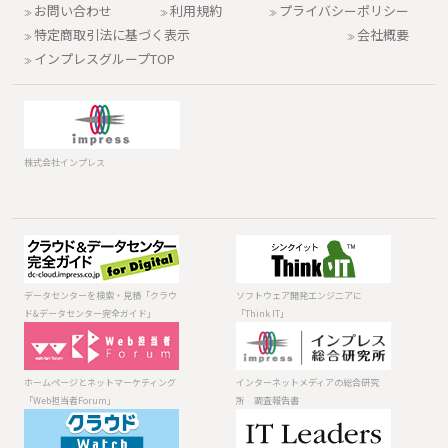
お問い合わせ
利用規約
プライバシーポリシー
特定商取引法に基づく表示
会社概要
インプレスグループTOP
株式会社インプレス
データセンター
ソフトウェア開
を検索・見積
発エンジニアに
「クラウド&デー
「Think IT」
データセンターを検索・見積「クラウ
ソフトウェア開発エンジニアに
タセンター完全
ド&データセンター完全ガイド」
「Think IT」
ガイド」
ホームページと
インターネット
ネットマーケテ
メディアの総合
ィング「Web担
研究所 調査報
ホームページとネットマーケティング
インターネットメディアの総合研究
当者Forum」
告書
「Web担当者Forum」
所 調査報告書
法人向けIT・ク
日本のITを変え