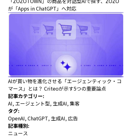
「ZOZOTOWN」の商品を対話型AIで探す、ZOZO
が「Apps in ChatGPT」へ対応
AIが買い物を進化させる「エージェンティック・コ
マース」とは？ Criteoが示す5つの重要論点
記事カテゴリー:
AI
,
エージェント型
,
生成AI
,
集客
タグ:
OpenAI
,
ChatGPT
,
生成AI
,
広告
記事種別:
ニュース