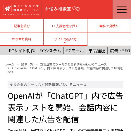
メインコンテンツに移動
無料で見積り
記事を読む
EC支援会社を探す
Toggle submenu
Toggle submenu
お役立ち資料
サイトの使い方
Toggle submenu
ECサイト制作
ECシステム
ECモール
単品通販
広告・SEO
パンくず
ホーム
記事一覧
支援企業のツールなど最新情報がわかるニュース
OpenAIが「ChatGPT」内で広告表示テストを開始、会話内容に関連した広告を
配信
支援企業のツールなど最新情報がわかるニュース
OpenAIが「ChatGPT」内で広告
表示テストを開始、会話内容に
関連した広告を配信
OpenAIは、米国で「ChatGPT」内への広告表示テストを開始