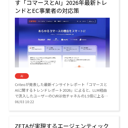
す「コマースとAI」2026年最新トレ
ンドとEC事業者の対応策
AI
Criteoが発表した最新インサイトレポート「コマースと
AIに関するトレンドレポート2026」によると、LLM経由
で流入したユーザーのCVRは他チャネルの1.5倍に上るこ
とが判明した。
06/03 10:22
ZETAが実現するエージェンティック