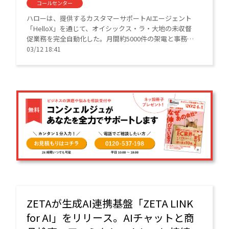
コールセンター
ハローは、提供するカスタマーサポートAIエージェント
「HelloX」を通じて、オイシックス・ラ・大地の未収督
促業務を完全自動化した。月間約5000件の架電と事務作
業をAIが担い、1億円近い回収業務を遂行。スタッフを精
03/12 18:41
神的負担から解放し、業務効率化に大きく貢献してい
る。
ZETAが生成AI連携基盤「ZETA LINK
for AI」をリリース。AIチャットと商