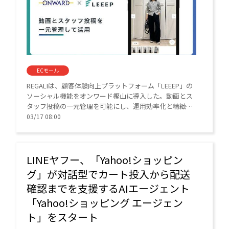
ECモール
REGALIは、顧客体験向上プラットフォーム「LEEEP」の
ソーシャル機能をオンワード樫山に導入した。動画とス
タッフ投稿の一元管理を可能にし、運用効率化と精緻な
反響分析を支援。ECサイトにおける良質なコンテンツ展
03/17 08:00
開と改善基盤の構築を後押しする。
LINEヤフー、「Yahoo!ショッピン
グ」が対話型でカート投入から配送
確認までを支援するAIエージェント
「Yahoo!ショッピング エージェン
ト」をスタート