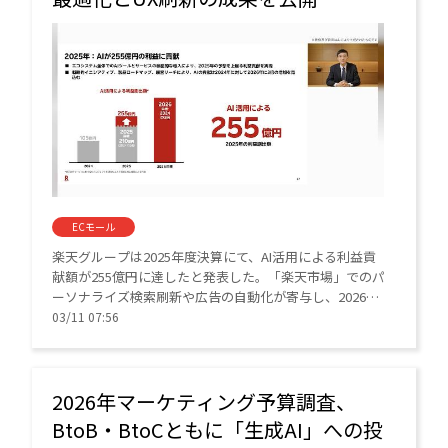
ECモール
楽天グループは2025年度決算にて、AI活用による利益貢
献額が255億円に達したと発表した。「楽天市場」でのパ
ーソナライズ検索刷新や広告の自動化が寄与し、2026年
度は315億円の貢献を見込む。三木谷浩史会長兼社長は全
03/11 07:56
事業へのチーフAIオフィサー設置を表明し、AI化をさら
に加速させる。
2026年マーケティング予算調査、
BtoB・BtoCともに「生成AI」への投