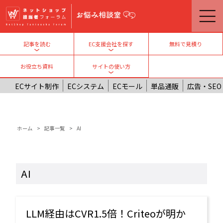
メインコンテンツに移動
無料で見積り
記事を読む
EC支援会社を探す
Toggle submenu
Toggle submenu
お役立ち資料
サイトの使い方
Toggle submenu
ECサイト制作
ECシステム
ECモール
単品通販
広告・SEO
パンくず
ホーム
記事一覧
AI
AI
LLM経由はCVR1.5倍！Criteoが明か