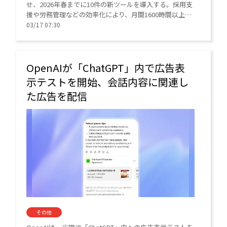
せ、2026年春までに10件の新ツールを導入する。採用支
援や労務管理などの効率化により、月間1600時間以上の
工数削減を計画。ガバナンスを徹底しつつ、従業員の自
03/17 07:30
律的なキャリア形成も支援する。
OpenAIが「ChatGPT」内で広告表
示テストを開始、会話内容に関連し
た広告を配信
その他