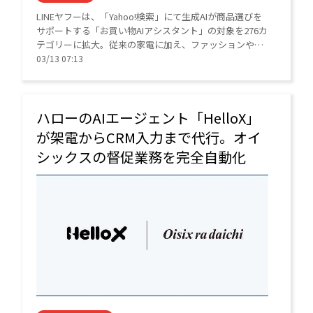
LINEヤフーは、「Yahoo!検索」にて生成AIが商品選びを
サポートする「お買い物AIアシスタント」の対象を276カ
テゴリーに拡大。従来の家電に加え、ファッションや食
品、化粧品など幅広いジャンルでAIがユーザーに最適な
03/13 07:13
商品を提案する。
ハローのAIエージェント「HelloX」
が架電からCRM入力まで代行。オイ
シックスの督促業務を完全自動化