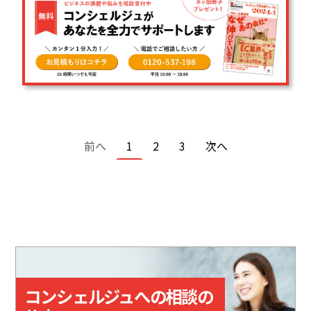
ページ送り
前ページ
カレントページ
ページ
ページ
次ページ
前へ
1
2
3
次へ
コンシェルジュへの相談の