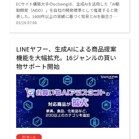
ECサイト構築大手のecbeingは、生成AIを活用した「AI駆
動開発（AIDD）」を自社の開発標準として推進すると発
表した。1600件以上の実績に基づく知見とAIを融合さ
せ、要件定義から運用までを最適化。品質向上とコスト
03/16 07:00
削減を両立し、企業の事業成長を加速させる。
LINEヤフー、生成AIによる商品提案
機能を大幅拡充。16ジャンルの買い
物サポート開始
ECモール