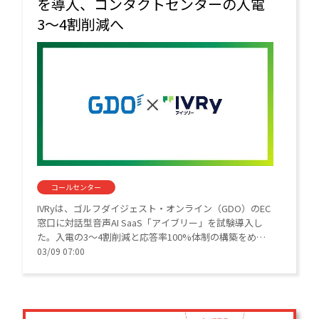
を導入、コンタクトセンターの入電
3〜4割削減へ
コールセンター
IVRyは、ゴルフダイジェスト・オンライン（GDO）のEC
窓口に対話型音声AI SaaS「アイブリー」を試験導入し
た。入電の3〜4割削減と応答率100%体制の構築をめざ
す。AIによる自動応答とデータ分析を活用し、ECコンタ
03/09 07:00
クトセンターのコスト削減とオペレーション変革を推進
する。