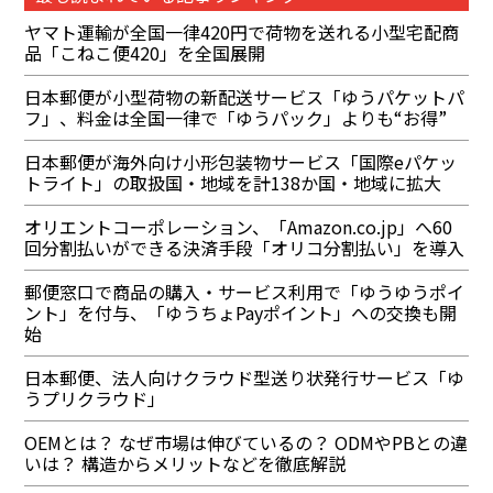
ヤマト運輸が全国一律420円で荷物を送れる小型宅配商
品「こねこ便420」を全国展開
日本郵便が小型荷物の新配送サービス「ゆうパケットパ
フ」、料金は全国一律で「ゆうパック」よりも“お得”
日本郵便が海外向け小形包装物サービス「国際eパケッ
トライト」の取扱国・地域を計138か国・地域に拡大
オリエントコーポレーション、「Amazon.co.jp」へ60
回分割払いができる決済手段「オリコ分割払い」を導入
郵便窓口で商品の購入・サービス利用で「ゆうゆうポイ
ント」を付与、「ゆうちょPayポイント」への交換も開
始
日本郵便、法人向けクラウド型送り状発行サービス「ゆ
うプリクラウド」
OEMとは？ なぜ市場は伸びているの？ ODMやPBとの違
いは？ 構造からメリットなどを徹底解説