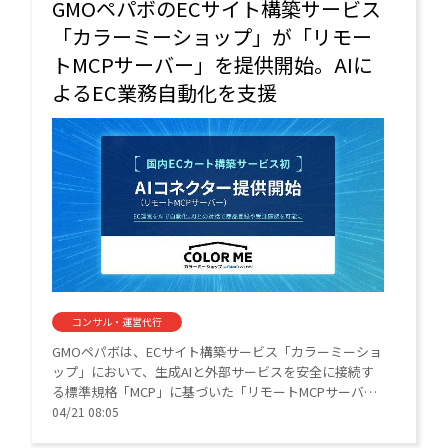
GMOペパボのECサイト構築サービス
「カラーミーショップ」が「リモー
トMCPサーバー」を提供開始。AIに
よるEC業務自動化を支援
コンサル・運営代行
GMOペパボは、ECサイト構築サービス「カラーミーショ
ップ」において、生成AIと外部サービスを安全に接続す
る標準規格「MCP」に基づいた「リモートMCPサーバ
ー」の提供を開始した。
04/21 08:05