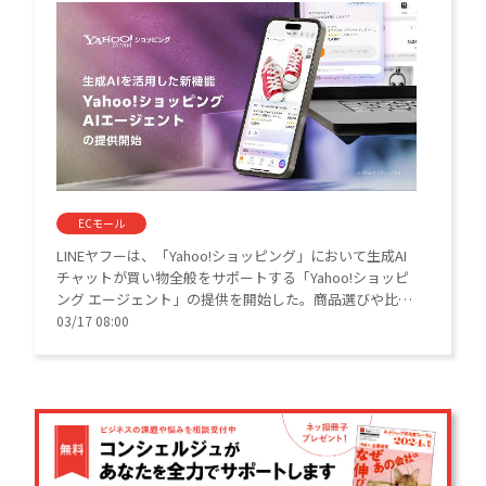
ECモール
LINEヤフーは、「Yahoo!ショッピング」において生成AI
チャットが買い物全般をサポートする「Yahoo!ショッピ
ング エージェント」の提供を開始した。商品選びや比
較、カート投入から注文後の配送確認まで対話形式で完
03/17 08:00
結。パーソナライズされた「接客体験」で流通額の拡大
をめざす。