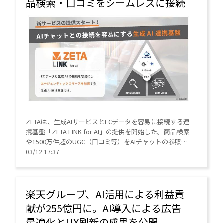
品検索・口コミをシームレスに接続
ZETAは、生成AIサービスとECデータを容易に接続する連
携基盤「ZETA LINK for AI」の提供を開始した。商品検索
や1500万件超のUGC（口コミ等）をAIチャットの参照ソ
ースとすることで、根拠のある接客とCVR向上を実現。
03/12 17:37
開発工数を抑えつつ最新のAIエージェント対応を可能に
する。
楽天グループ、AI活用による利益貢
献が255億円に。AI導入による広告
最適化とUX刷新の成果を公開