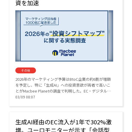
資を加速
その他
2026年のマーケティング予算はBtoC企業の約6割が増額
を予定し、特に「生成AI」への投資意欲が両者で高いこ
とがMacbee Planetの調査で判明した。EC・デジタル領
域での効率化とデータ活用が今後の成長を左右する。
03/09 08:07
生成AI経由のEC流入が1年で302%激
増。ユーロモニターが示す「会話型