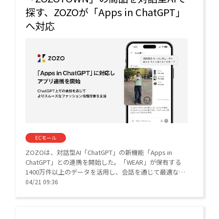
探す、ZOZOが「Apps in ChatGPT」
へ対応
ECモール
ZOZOは、対話型AI「ChatGPT」の新機能「Apps in
ChatGPT」との連携を開始した。「WEAR」が保有する
1400万件以上のデータを活用し、会話を通じて最適なコ
ーディネートや「ZOZOTOWN」のアイテムを提案す
04/21 09:36
る。