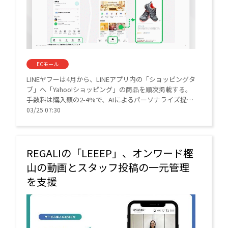
ECモール
LINEヤフーは4月から、LINEアプリ内の「ショッピングタ
ブ」へ「Yahoo!ショッピング」の商品を順次掲載する。
手数料は購入額の2-4%で、AIによるパーソナライズ提案
により、従来の検索型とは異なる「ながら買い」層の新
03/25 07:30
規獲得を狙う。
REGALIの「LEEEP」、オンワード樫
山の動画とスタッフ投稿の一元管理
を支援