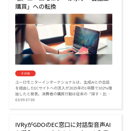
購買」への転換
その他
ユーロモニターインターナショナルは、生成AIとの会話
を経由したECサイトへの流入が2025年の1年間で302%増
加したと発表。消費者の購買行動は従来の「探す・比べ
る」から、AIとの対話で完結する形へと進化しており、
03/09 07:00
ブランドの競争軸は「表示順位」から「会話内での言
及」へと変化している。
IVRyがGDOのEC窓口に対話型音声AI