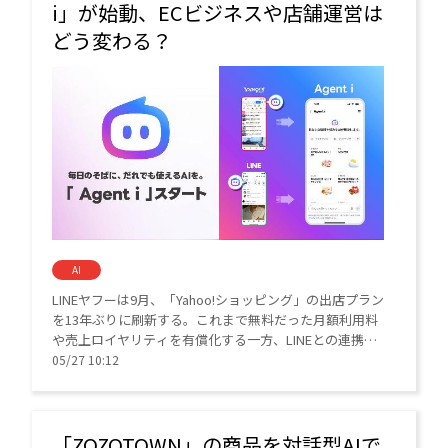
i」が始動、ECビジネスや店舗運営は
どう変わる？
AI
LINEヤフーは9月、「Yahoo!ショッピング」の出店プラン
を13年ぶりに刷新する。これまで無料だった月額利用料
や売上ロイヤリティを有償化する一方、LINEとの連携強
化やAI支援を拡充する。
05/27 10:12
「ZOZOTOWN」の商品を対話型AIで