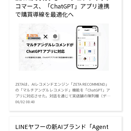
コマース、「ChatGPT」アプリ連携
で購買導線を最適化へ
ZETAは、AIレコメンドエンジン「ZETA RECOMMEND」
の「マルチアングルレコメンド」機能を「ChatGPT」ア
プリに対応させた。対話を通じて実店舗の陳列棚（デジ
タルシェルフ）のような商品提案を行い、ECの購買意欲
06/02 08:40
や主要KPIの向上を支援する。
LINEヤフーの新AIブランド「Agent