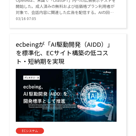
OpenAIは、米国で「ChatGPT」内への広告表示テストを
開始した。成人済みの無料および低価格プラン利用者が
対象で、会話内容に関連した広告を配信する。AIの回答
精度を保ちつつ、インフラ投資の財源確保と企業・消費
03/16 07:05
者の新たな接点構築を狙う。
ecbeingが「AI駆動開発（AIDD）」
を標準化、ECサイト構築の低コス
ト・短納期を実現
ECシステム