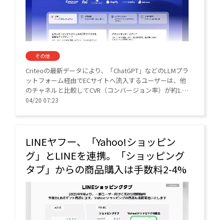
その他
Criteoの最新データにより、「ChatGPT」などのLLMプラ
ットフォーム経由でECサイトへ流入するユーザーは、他
のチャネルと比較してCVR（コンバージョン率）が約1.5
倍高いことが判明した。
04/20 07:23
LINEヤフー、「Yahoo!ショッピン
グ」とLINEを連携。「ショッピング
タブ」からの商品購入は手数料2-4%