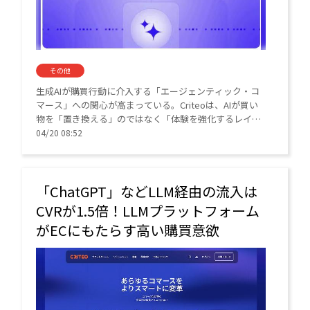
その他
生成AIが購買行動に介入する「エージェンティック・コ
マース」への関心が高まっている。Criteoは、AIが買い
物を「置き換える」のではなく「体験を強化するレイヤ
ー」になると分析する。
04/20 08:52
「ChatGPT」などLLM経由の流入は
CVRが1.5倍！LLMプラットフォーム
がECにもたらす高い購買意欲