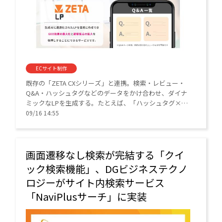
ECサイト制作
既存の「ZETA CXシリーズ」と連携。検索・レビュー・
Q&A・ハッシュタグなどのデータをかけ合わせ、ダイナ
ミックなLPを生成する。たとえば、「ハッシュタグ×Q
＆A」といったユニークなPLP（商品一覧ページ）も作成
09/16 14:55
できる。
画面遷移なし検索が完結する「クイ
ック検索機能」、DGビジネステクノ
ロジーがサイト内検索サービス
「NaviPlusサーチ」に実装