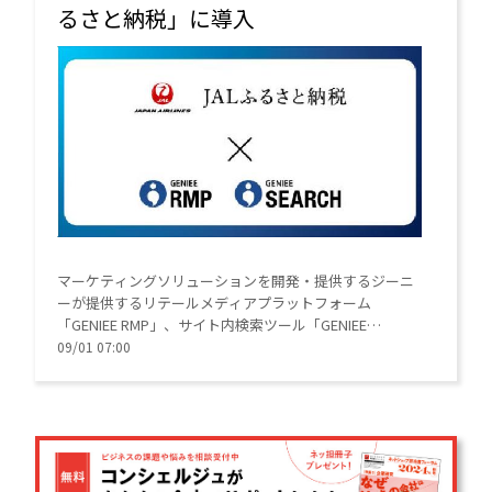
るさと納税」に導入
マーケティングソリューションを開発・提供するジーニ
ーが提供するリテールメディアプラットフォーム
「GENIEE RMP」、サイト内検索ツール「GENIEE
SEARCH」を「JALふるさと納税」ポータルサイトに導入
09/01 07:00
した。