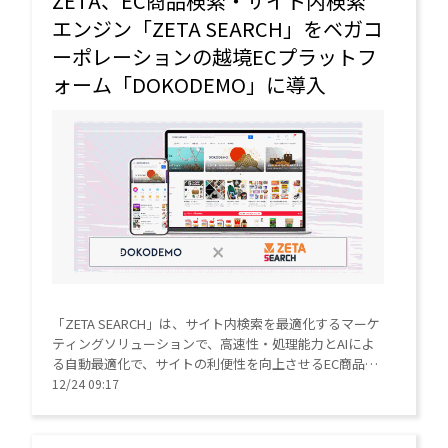
ZETA、EC商品検索・サイト内検索
エンジン「ZETA SEARCH」をベガコ
ーポレーションの越境ECプラットフ
ォーム「DOKODEMO」に導入
「ZETA SEARCH」は、サイト内検索を最適化するマーケ
ティングソリューションで、高速性・処理能力とAIによ
る自動最適化で、サイトの利便性を向上させるEC商品検
索・サイト内検索エンジン。キーワード入力時のサジェ
12/24 09:17
スト機能や、事前に検索結果の該当数を表示するファセ
ットカウント、全角・半角などの「表記揺れ」を吸収し
た検索結果表示など、多数の検索機能がある。