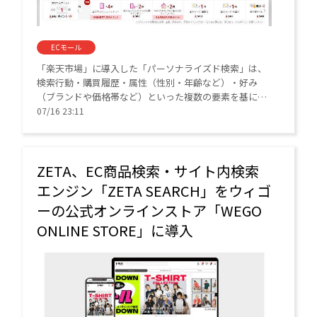
ECモール
「楽天市場」に導入した「パーソナライズド検索」は、
検索行動・購買履歴・属性（性別・年齢など）・好み
（ブランドや価格帯など）といった複数の要素を基に、
ユーザーごとに表示する検索結果を自動調整する仕組
07/16 23:11
み。「楽天市場」ユーザーの満足度、転換率（CVR）の
向上が期待できる
ZETA、EC商品検索・サイト内検索
エンジン「ZETA SEARCH」をウィゴ
ーの公式オンラインストア「WEGO
ONLINE STORE」に導入