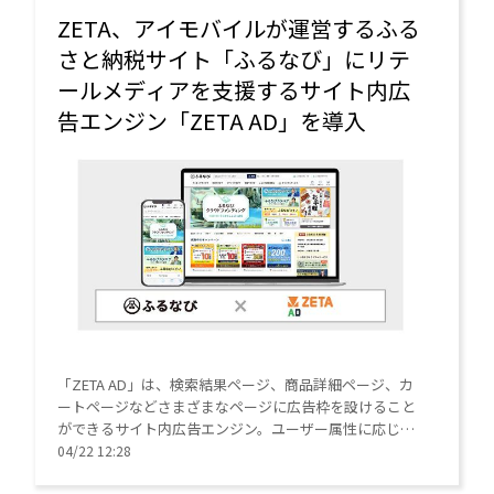
ZETA、アイモバイルが運営するふる
さと納税サイト「ふるなび」にリテ
ールメディアを支援するサイト内広
告エンジン「ZETA AD」を導入
「ZETA AD」は、検索結果ページ、商品詳細ページ、カ
ートページなどさまざまなページに広告枠を設けること
ができるサイト内広告エンジン。ユーザー属性に応じた
広告を目的に応じて配信、検索条件（検索クエリ）に基
04/22 12:28
づいた広告を表示するなどの特長がある。