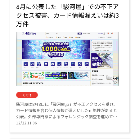
8月に公表した「駿河屋」での不正ア
クセス被害、カード情報漏えいは約3
万件
その他
駿河屋は8月8日に「駿河屋.jp」が不正アクセスを受け、
カード情報を含む個人情報が漏えいした可能性があると
公表。外部専門家によるフォレンジック調査を進めてい
た。
12/22 11:06