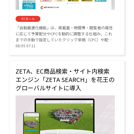
ECモール
「自動最適化機能」は、掲載面・時間帯・閲覧者の属性
に応じて予算配分やCPCを動的に調整する仕組み。これ
までの手動で設定していたクリック単価（CPC）や配信
タイプに加え、AIを活用した自動最適化が選べるように
08/05 07:11
なる。
ZETA、EC商品検索・サイト内検索
エンジン「ZETA SEARCH」を花王の
グローバルサイトに導入