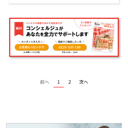
ジン。
ページ送り
前ページ
カレントページ
ページ
次ページ
前へ
1
2
次へ