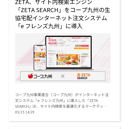
ZETA、サイト内検索エンジン
「ZETA SEARCH」をコープ九州の生
協宅配インターネット注文システム
「e フレンズ九州」に導入
コープ九州事業連合（コープ九州）がインターネット注
文システム「e フレンズ九州」に導入した「ZETA
SEARCH」は、サイト内検索を最適化するマーケティン
グソリューション。高速性・処理能力とAIによる自動最
05/15 14:29
適化で、サイトの利便性向上を支援する。