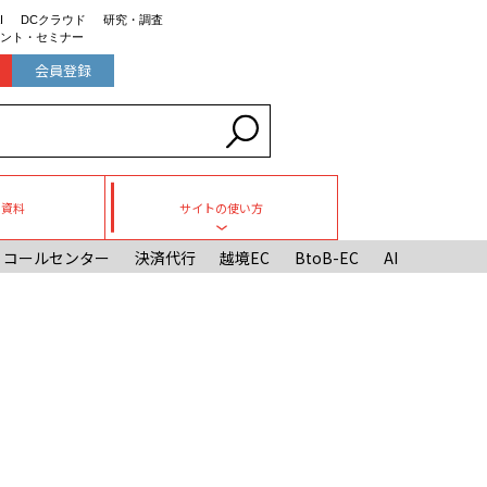
I
DCクラウド
研究・調査
ント・セミナー
会員登録
ち資料
サイトの使い方
Toggle submenu
コールセンター
決済代行
越境EC
BtoB-EC
AI