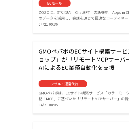
ECモール
ZOZOは、対話型AI「ChatGPT」の新機能「Apps i
のデータを活用し、会話を通じて最適なコーディネート
04/21 09:36
GMOペパボのECサイト構築サー
ョップ」が「リモートMCPサーバ
AIによるEC業務自動化を支援
コンサル・運営代行
GMOペパボは、ECサイト構築サービス「カラーミー
格「MCP」に基づいた「リモートMCPサーバー」の
04/21 08:05