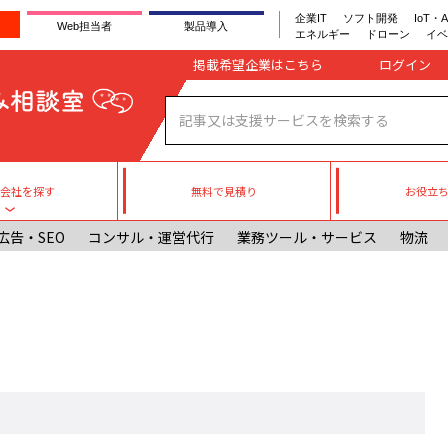
企業IT
ソフト開発
IoT・A
Web担当者
製品導入
エネルギー
ドローン
イベ
Company register
掲載希望企業はこちら
無料で見積り
お役立
援会社を探す
Toggle submenu
広告・SEO
コンサル・運営代行
業務ツール・サービス
物流