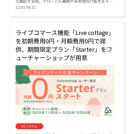
な翻訳を実現。グローバル展開や多地域向け販売をスピ
ーディに支援している。
12/02 08:22
ライブコマース機能「Live cottage」
を初期費用0円・月額費用0円で提
供、期間限定プラン「Starter」をフ
ューチャーショップが用意
ECシステム