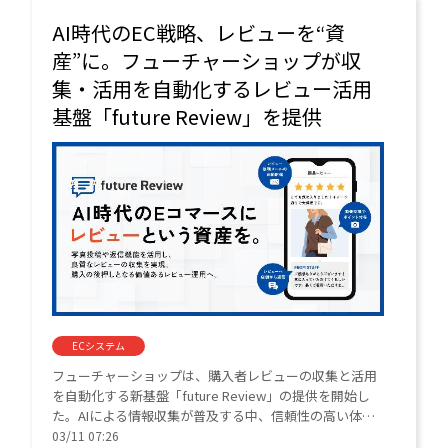
AI時代のEC戦略、レビューを“資
産”に。フューチャーショップが収
集・活用を自動化するレビュー活用
基盤「future Review」を提供
ECシステム
フューチャーショップは、購入者レビューの収集と活用
を自動化する新基盤「future Review」の提供を開始し
た。AIによる情報収集が普及する中、信頼性の高い体験
談を蓄積し、ECサイトの接点強化を支援する。先行導入
03/11 07:26