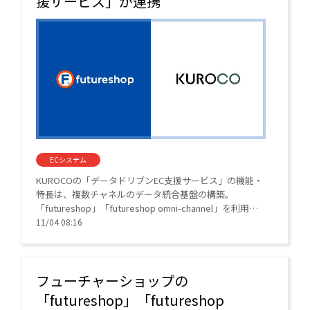
援サービス」が連携
ECシステム
KUROCOの「データドリブンEC支援サービス」の機能・
特長は、複数チャネルのデータ統合基盤の構築。
「futureshop」「futureshop omni-channel」を利用中
のEC事業者は「データドリブンEC支援サービス」を活用
11/04 08:16
すると、複数チャネルのデータを統合するダッシュボー
ド基盤の構築から、データ分析に基づく施策立案・効果
検証まで、包括的なデータ活用支援を受けることができ
る。
フューチャーショップの
「futureshop」「futureshop