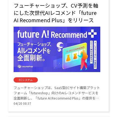
フューチャーショップ、CV予測を軸
にした次世代AIレコメンド「future
AI Recommend Plus」をリリース
ECシステム
フューチャーショップは、SaaS型ECサイト構築プラット
フォーム「futureshop」向けのAIレコメンドサービスを
全面刷新し、「future AI Recommend Plus」の提供を開
始した。CV予測、画像解析、テキスト解析を横断的に活
04/20 08:37
用し、ユーザー一人ひとりに最適化された商品提案を実
現する。