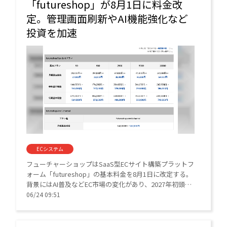
「futureshop」が8月1日に料金改
定。管理画面刷新やAI機能強化など
投資を加速
ECシステム
フューチャーショップはSaaS型ECサイト構築プラットフ
ォーム「futureshop」の基本料金を8月1日に改定する。
背景にはAI普及などEC市場の変化があり、2027年初頭の
管理画面刷新や新機能開発への投資を強化する。
06/24 09:51