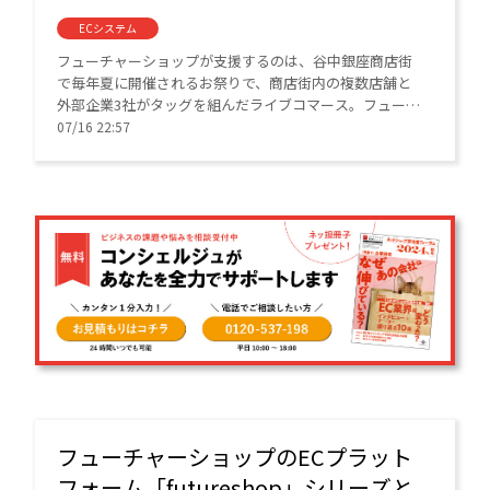
ECシステム
フューチャーショップが支援するのは、谷中銀座商店街
で毎年夏に開催されるお祭りで、商店街内の複数店舗と
外部企業3社がタッグを組んだライブコマース。フューチ
ャーショップが展開するライブコマースソリューション
07/16 22:57
「Live cottage」を活用する。
フューチャーショップのECプラット
フォーム「futureshop」シリーズと