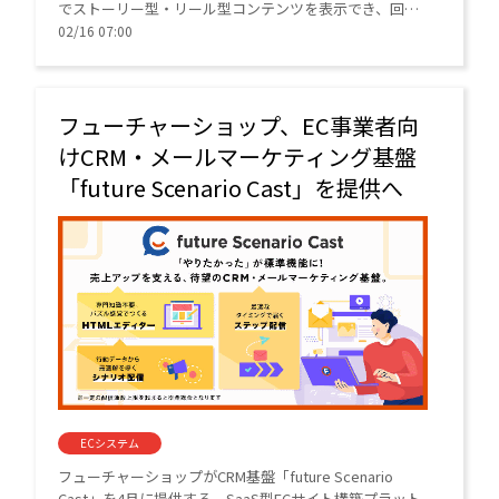
でストーリー型・リール型コンテンツを表示でき、回遊
率やCVRの劇的な向上が期待できる。
02/16 07:00
フューチャーショップ、EC事業者向
けCRM・メールマーケティング基盤
「future Scenario Cast」を提供へ
ECシステム
フューチャーショップがCRM基盤「future Scenario
Cast」を4月に提供する。SaaS型ECサイト構築プラット