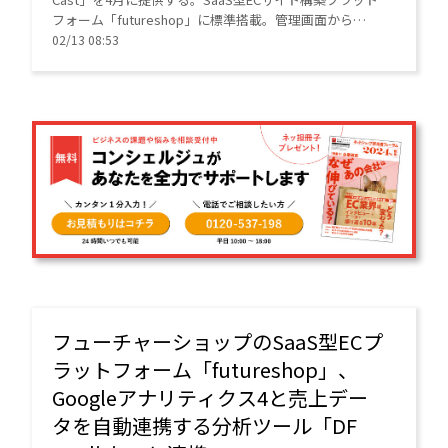
フォーム「futureshop」に標準搭載。管理画面から
HTMLメールやステップ配信を操作でき、LINE連携も可
02/13 08:53
能。通数課金制で5千通まで無料とする。
フューチャーショップのSaaS型ECプ
ラットフォーム「futureshop」、
Googleアナリティクス4と売上デー
タを自動連携する分析ツール「DF