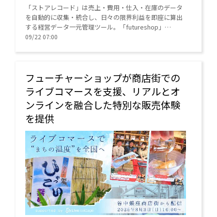
「ストアレコード」は売上・費用・仕入・在庫のデータ
を自動的に収集・統合し、日々の限界利益を即座に算出
する経営データ一元管理ツール。「futureshop」
「futureshop omni-channel」を利用中のEC事業者は、
09/22 07:00
「ストアレコード」を活用し、売上・費用・仕入・在庫
といったデータを一元管理できるようになった。
フューチャーショップが商店街での
ライブコマースを支援、リアルとオ
ンラインを融合した特別な販売体験
を提供