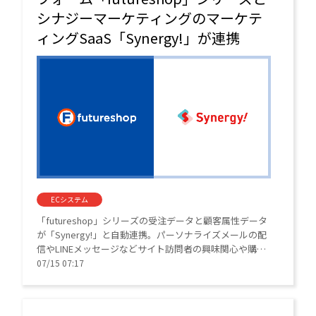
シナジーマーケティングのマーケテ
ィングSaaS「Synergy!」が連携
ECシステム
「futureshop」シリーズの受注データと顧客属性データ
が「Synergy!」と自動連携。パーソナライズメールの配
信やLINEメッセージなどサイト訪問者の興味関心や購買
履歴に基づいたコミュニケーション施策が可能になる。
07/15 07:17