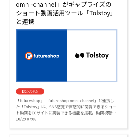
omni-channel」がギャプライズの
ショート動画活用ツール「Tolstoy」
と連携
ECシステム
「futureshop」「futureshop omni-channel」と連携し
た「Tolstoy」は、SNS感覚で直感的に閲覧できるショー
ト動画をECサイトに実装できる機能を搭載。動画視聴中
に表示されるバナーからそのまま商品を購入できる「シ
10/29 07:06
ョッパブル動画」が、コンバージョン率の向上とシーム
レスな購買体験を実現する。