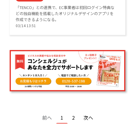
「TENCO」との連携で、EC事業者は初回ログイン特典な
どの独自機能を搭載したオリジナルデザインのアプリを
作成できるようになる。
03/14 13:51
ページ送り
前ページ
カレントページ
ページ
次ページ
前へ
1
2
次へ