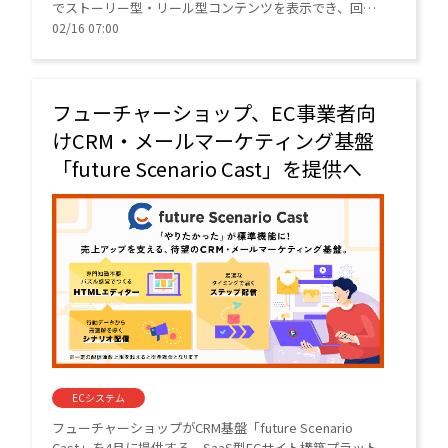
でストーリー型・リール型コンテンツを表示でき、回遊
率やCVRの劇的な向上が期待できる。
02/16 07:00
フューチャーショップ、EC事業者向
けCRM・メールマーケティング基盤
「future Scenario Cast」を提供へ
ECシステム
フューチャーショップがCRM基盤「future Scenario
Cast」を4月に提供する。SaaS型ECサイト構築プラット