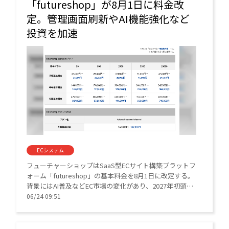
「futureshop」が8月1日に料金改
定。管理画面刷新やAI機能強化など
投資を加速
ECシステム
フューチャーショップはSaaS型ECサイト構築プラットフ
ォーム「futureshop」の基本料金を8月1日に改定する。
背景にはAI普及などEC市場の変化があり、2027年初頭の
管理画面刷新や新機能開発への投資を強化する。
06/24 09:51