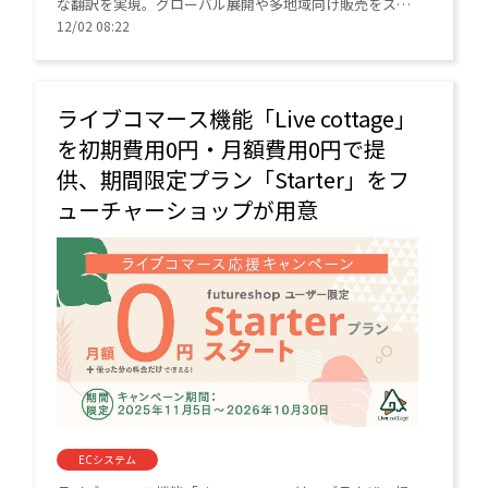
な翻訳を実現。グローバル展開や多地域向け販売をスピ
ーディに支援している。
12/02 08:22
ライブコマース機能「Live cottage」
を初期費用0円・月額費用0円で提
供、期間限定プラン「Starter」をフ
ューチャーショップが用意
ECシステム