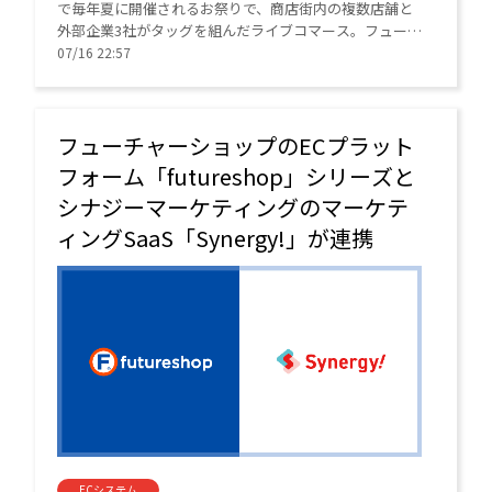
で毎年夏に開催されるお祭りで、商店街内の複数店舗と
外部企業3社がタッグを組んだライブコマース。フューチ
ャーショップが展開するライブコマースソリューション
07/16 22:57
「Live cottage」を活用する。
フューチャーショップのECプラット
フォーム「futureshop」シリーズと
シナジーマーケティングのマーケテ
ィングSaaS「Synergy!」が連携
ECシステム