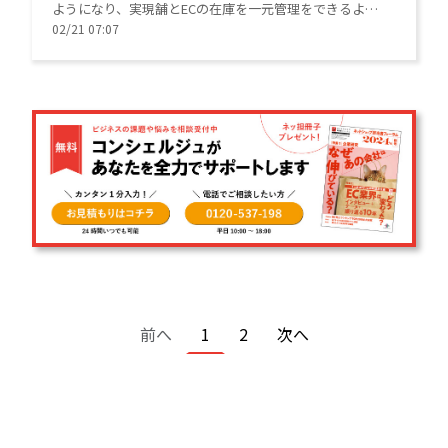
ようになり、実現舗とECの在庫を一元管理をできるよう
になる。
02/21 07:07
ページ送り
前ページ
カレントページ
ページ
次ページ
前へ
1
2
次へ