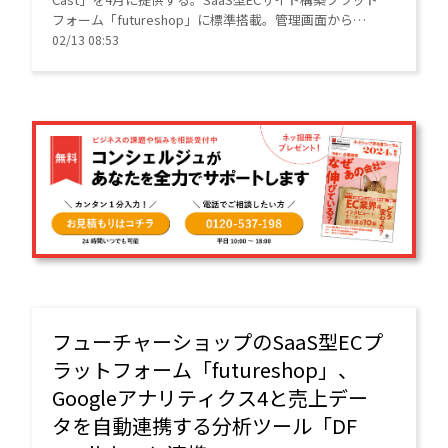
フォーム「futureshop」に標準搭載。管理画面から
HTMLメールやステップ配信を操作でき、LINE連携も可
02/13 08:53
能。通数課金制で5千通まで無料とする。
フューチャーショップのSaaS型ECプ
ラットフォーム「futureshop」、
Googleアナリティクス4と売上デー
タを自動連携する分析ツール「DF