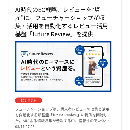
AI時代のEC戦略、レビューを“資
産”に。フューチャーショップが収
集・活用を自動化するレビュー活用
基盤「future Review」を提供
ECシステム
フューチャーショップは、購入者レビューの収集と活用
を自動化する新基盤「future Review」の提供を開始し
た。AIによる情報収集が普及する中、信頼性の高い体験
談を蓄積し、ECサイトの接点強化を支援する。先行導入
03/11 07:26