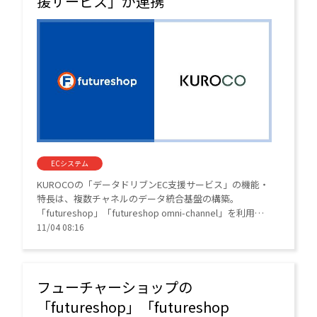
援サービス」が連携
ECシステム
KUROCOの「データドリブンEC支援サービス」の機能・
特長は、複数チャネルのデータ統合基盤の構築。
「futureshop」「futureshop omni-channel」を利用中
のEC事業者は「データドリブンEC支援サービス」を活用
11/04 08:16
すると、複数チャネルのデータを統合するダッシュボー
ド基盤の構築から、データ分析に基づく施策立案・効果
検証まで、包括的なデータ活用支援を受けることができ
る。
フューチャーショップの
「futureshop」「futureshop