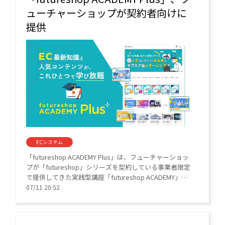
ューチャーショップが契約者向けに
提供
ECシステム
「futureshop ACADEMY Plus」は、フューチャーショッ
プが「futureshop」シリーズを契約している事業者限定
で提供してきた実践型講座「futureshop ACADEMY」
を、月額500円（税抜）で何度でも視聴できる教育系サー
07/11 20:52
ビス。