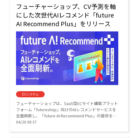
フューチャーショップ、CV予測を軸
にした次世代AIレコメンド「future
AI Recommend Plus」をリリース
ECシステム
フューチャーショップは、SaaS型ECサイト構築プラット
フォーム「futureshop」向けのAIレコメンドサービスを
全面刷新し、「future AI Recommend Plus」の提供を開
始した。CV予測、画像解析、テキスト解析を横断的に活
04/20 08:37
用し、ユーザー一人ひとりに最適化された商品提案を実
現する。