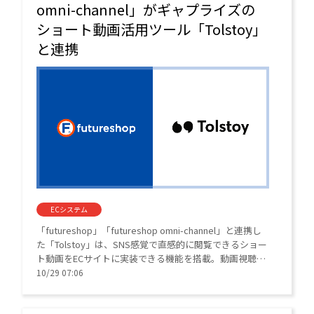
omni-channel」がギャプライズの
ショート動画活用ツール「Tolstoy」
と連携
ECシステム
「futureshop」「futureshop omni-channel」と連携し
た「Tolstoy」は、SNS感覚で直感的に閲覧できるショー
ト動画をECサイトに実装できる機能を搭載。動画視聴中
に表示されるバナーからそのまま商品を購入できる「シ
10/29 07:06
ョッパブル動画」が、コンバージョン率の向上とシーム
レスな購買体験を実現する。