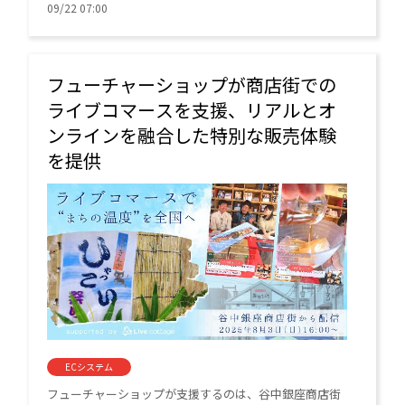
「futureshop omni-channel」を利用中のEC事業者は、
09/22 07:00
「ストアレコード」を活用し、売上・費用・仕入・在庫
といったデータを一元管理できるようになった。
フューチャーショップが商店街での
ライブコマースを支援、リアルとオ
ンラインを融合した特別な販売体験
を提供
ECシステム
フューチャーショップが支援するのは、谷中銀座商店街