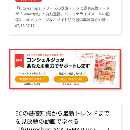
「futureshop」シリーズの受注データと顧客属性データ
が「Synergy!」と自動連携。パーソナライズメールの配
信やLINEメッセージなどサイト訪問者の興味関心や購買
履歴に基づいたコミュニケーション施策が可能になる。
07/15 07:17
ECの基礎知識から最新トレンドまで
を見放題の動画で学べる
「futureshop ACADEMY Plus」、フ