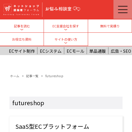
メインコンテンツに移動
無料で見積り
記事を読む
EC支援会社を探す
Toggle submenu
Toggle submenu
お役立ち資料
サイトの使い方
Toggle submenu
ECサイト制作
ECシステム
ECモール
単品通販
広告・SEO
パンくず
ホーム
記事一覧
futureshop
futureshop
SaaS型ECプラットフォーム