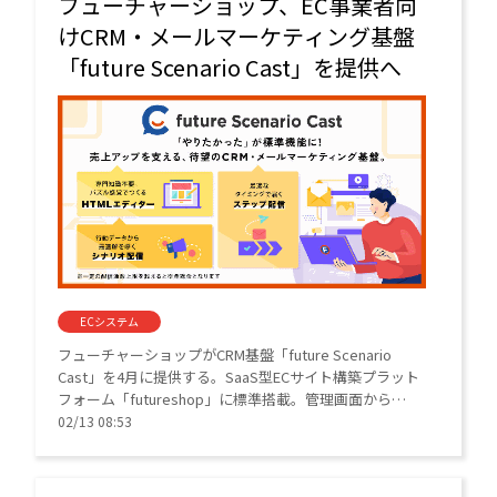
フューチャーショップ、EC事業者向
けCRM・メールマーケティング基盤
「future Scenario Cast」を提供へ
ECシステム
フューチャーショップがCRM基盤「future Scenario
Cast」を4月に提供する。SaaS型ECサイト構築プラット
フォーム「futureshop」に標準搭載。管理画面から
HTMLメールやステップ配信を操作でき、LINE連携も可
02/13 08:53
能。通数課金制で5千通まで無料とする。