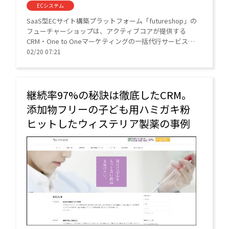
ECシステム
SaaS型ECサイト構築プラットフォーム「futureshop」の
フューチャーショップは、アクティブコアが提供する
CRM・One to Oneマーケティングの一括代行サービス
「marutto1to1（まるっと1to1）」と「futureshop」の
02/20 07:21
連携を始めたと発表した。
継続率97%の秘訣は徹底したCRM。
添加物フリーの子ども用ハミガキ粉
ヒットしたウィステリア製薬の事例