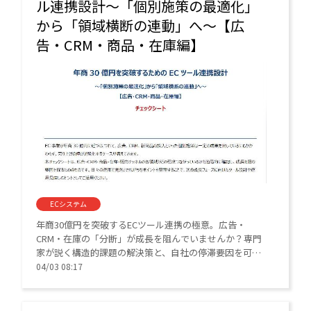
ル連携設計～「個別施策の最適化」
から「領域横断の連動」へ～【広
告・CRM・商品・在庫編】
ECシステム
年商30億円を突破するECツール連携の極意。広告・
CRM・在庫の「分断」が成長を阻んでいませんか？専門
家が説く構造的課題の解決策と、自社の停滞要因を可視
化する「施策の分断チェックシート」も公開していま
04/03 08:17
す。