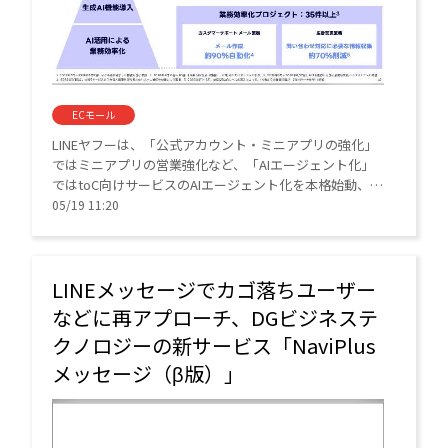
ECモール
LINEヤフーは、「公式アカウント・ミニアプリの強化」
ではミニアプリの営業強化など、「AIエージェント化」
ではtoC向けサービスのAIエージェント化を本格始動、
「デジタル金融プラットフォーム化」ではPayPayアプリ
05/19 11:20
と各金融サービスの連携を強化しPayPay金融経済圏の拡
大を図っていく。
LINEメッセージでカゴ落ちユーザー
などに再アプローチ、DGビジネステ
クノロジーの新サービス「NaviPlus
メッセージ（β版）」