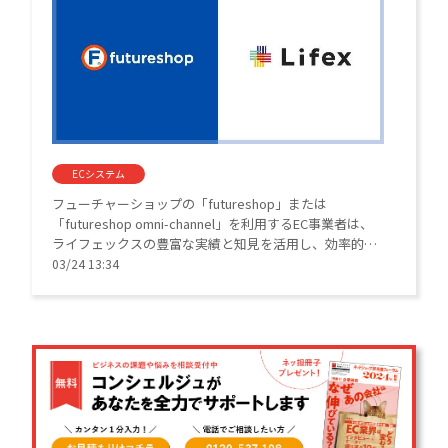
ECシステム
フューチャーショップの「futureshop」または
「futureshop omni-channel」を利用するEC事業者は、
ライフェックスの豊富な実績と知見を活用し、効率的な
LTV向上施策を導入できるようになる。
03/24 13:34