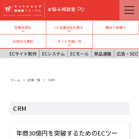
メインコンテンツに移動
無料で見積り
記事を読む
EC支援会社を探す
Toggle submenu
Toggle submenu
お役立ち資料
サイトの使い方
Toggle submenu
ECサイト制作
ECシステム
ECモール
単品通販
広告・SEO
パンくず
ホーム
記事一覧
CRM
CRM
年商30億円を突破するためのECツー