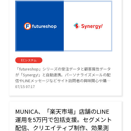
ECシステム
「futureshop」シリーズの受注データと顧客属性データ
が「Synergy!」と自動連携。パーソナライズメールの配
信やLINEメッセージなどサイト訪問者の興味関心や購買
履歴に基づいたコミュニケーション施策が可能になる。
07/15 07:17
MUNICA、「楽天市場」店舗のLINE
運用を5万円で包括支援。セグメント
配信、クリエイティブ制作、効果測