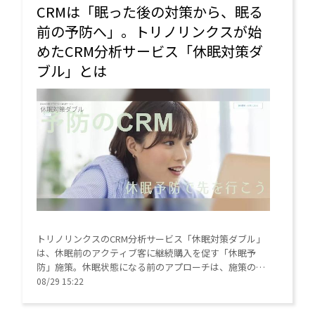
CRMは「眠った後の対策から、眠る
前の予防へ」。トリノリンクスが始
めたCRM分析サービス「休眠対策ダ
ブル」とは
トリノリンクスのCRM分析サービス「休眠対策ダブル」
は、休眠前のアクティブ客に継続購入を促す「休眠予
防」施策。休眠状態になる前のアプローチは、施策の経
費効率改善だけでなく事業の成長を持続させ、顧客との
08/29 15:22
関係性を維持し、LTVの拡大にもつながるなどさまざまな
効果が期待できるとしている。