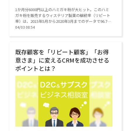
1か月分6000円以上のハミガキ粉が大ヒット。このハミ
ガキ粉を販売するウィステリア製薬の継続率（リピート
率）は、2015年5月から2020年3月までのデータで96.7%
に達しています。その秘訣（ひけつ）はCRMにありまし
04/03 08:54
た。
既存顧客を「リピート顧客」「お得
意さま」に変えるCRMを成功させる
ポイントとは？