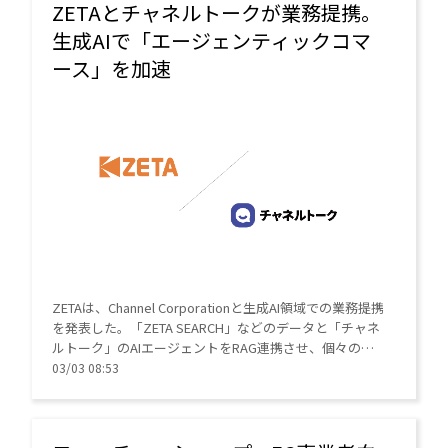
ZETAとチャネルトークが業務提携。
生成AIで「エージェンティックコマ
ース」を加速
ZETAは、Channel Corporationと生成AI領域での業務提携
を発表した。「ZETA SEARCH」などのデータと「チャネ
ルトーク」のAIエージェントをRAG連携させ、個々の顧
客ニーズに即した自動商品提案を実現。次世代の購買体
03/03 08:53
験「エージェンティックコマース」の普及をめざす。