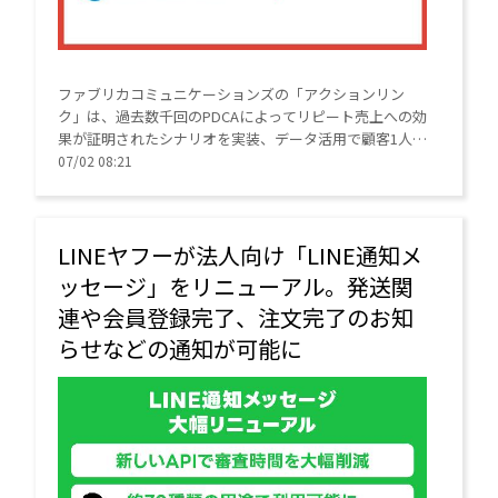
ファブリカコミュニケーションズの「アクションリン
ク」は、過去数千回のPDCAによってリピート売上への効
果が証明されたシナリオを実装、データ活用で顧客1人ひ
とりに最適なメッセージ配信を自動化するCRMプラット
07/02 08:21
フォーム。
LINEヤフーが法人向け「LINE通知メ
ッセージ」をリニューアル。発送関
連や会員登録完了、注文完了のお知
らせなどの通知が可能に