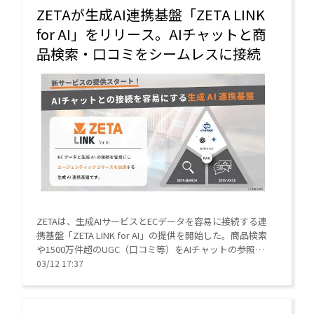
ZETAが生成AI連携基盤「ZETA LINK
for AI」をリリース。AIチャットと商
品検索・口コミをシームレスに接続
ZETAは、生成AIサービスとECデータを容易に接続する連
携基盤「ZETA LINK for AI」の提供を開始した。商品検索
や1500万件超のUGC（口コミ等）をAIチャットの参照ソ
ースとすることで、根拠のある接客とCVR向上を実現。
03/12 17:37
開発工数を抑えつつ最新のAIエージェント対応を可能に
する。