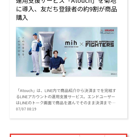
運用支援サービス「Atouch」を菊地
に導入、友だち登録者の約9割が商品
購入
「Atouch」は、LINE内で商品紹介から決済までを完結す
るLINEアカウントの運用支援サービス。エンドユーザー
はLINEのトーク画面で商品を選んでそのまま決済まで完
了できるため、顧客企業の売上機会の逸失を防止する。
07/07 08:19