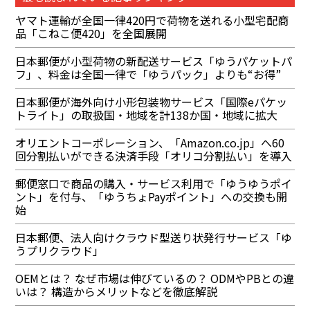
ヤマト運輸が全国一律420円で荷物を送れる小型宅配商
品「こねこ便420」を全国展開
日本郵便が小型荷物の新配送サービス「ゆうパケットパ
フ」、料金は全国一律で「ゆうパック」よりも“お得”
日本郵便が海外向け小形包装物サービス「国際eパケッ
トライト」の取扱国・地域を計138か国・地域に拡大
オリエントコーポレーション、「Amazon.co.jp」へ60
回分割払いができる決済手段「オリコ分割払い」を導入
郵便窓口で商品の購入・サービス利用で「ゆうゆうポイ
ント」を付与、「ゆうちょPayポイント」への交換も開
始
日本郵便、法人向けクラウド型送り状発行サービス「ゆ
うプリクラウド」
OEMとは？ なぜ市場は伸びているの？ ODMやPBとの違
いは？ 構造からメリットなどを徹底解説