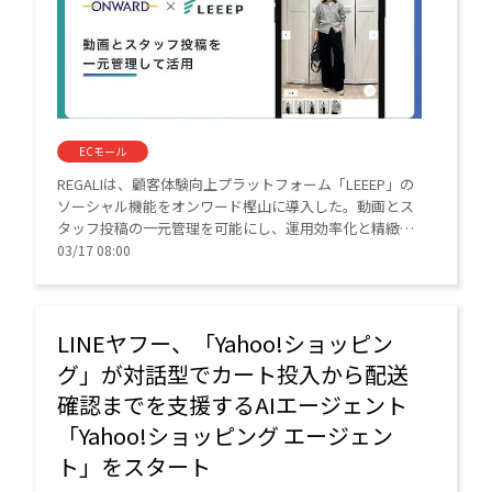
ECモール
REGALIは、顧客体験向上プラットフォーム「LEEEP」の
ソーシャル機能をオンワード樫山に導入した。動画とス
タッフ投稿の一元管理を可能にし、運用効率化と精緻な
反響分析を支援。ECサイトにおける良質なコンテンツ展
03/17 08:00
開と改善基盤の構築を後押しする。
LINEヤフー、「Yahoo!ショッピン
グ」が対話型でカート投入から配送
確認までを支援するAIエージェント
「Yahoo!ショッピング エージェン
ト」をスタート