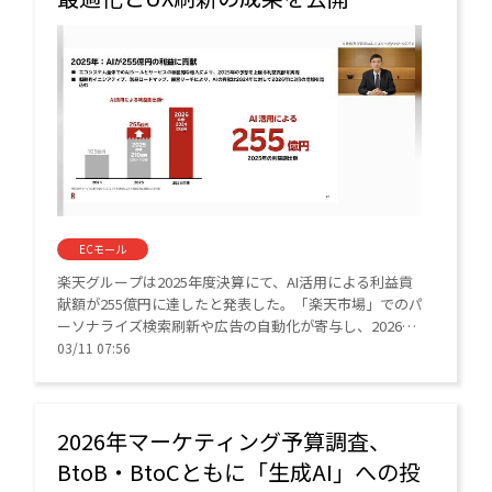
ECモール
楽天グループは2025年度決算にて、AI活用による利益貢
献額が255億円に達したと発表した。「楽天市場」でのパ
ーソナライズ検索刷新や広告の自動化が寄与し、2026年
度は315億円の貢献を見込む。三木谷浩史会長兼社長は全
03/11 07:56
事業へのチーフAIオフィサー設置を表明し、AI化をさら
に加速させる。
2026年マーケティング予算調査、
BtoB・BtoCともに「生成AI」への投