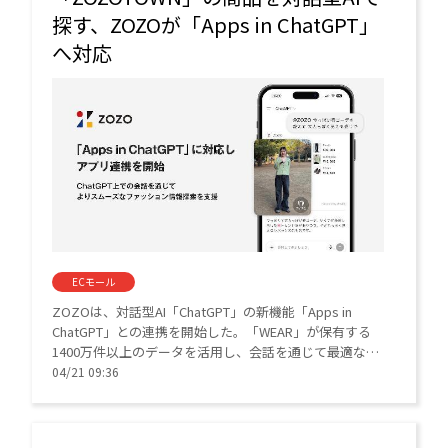
探す、ZOZOが「Apps in ChatGPT」
へ対応
ECモール
ZOZOは、対話型AI「ChatGPT」の新機能「Apps in
ChatGPT」との連携を開始した。「WEAR」が保有する
1400万件以上のデータを活用し、会話を通じて最適なコ
ーディネートや「ZOZOTOWN」のアイテムを提案す
04/21 09:36
る。