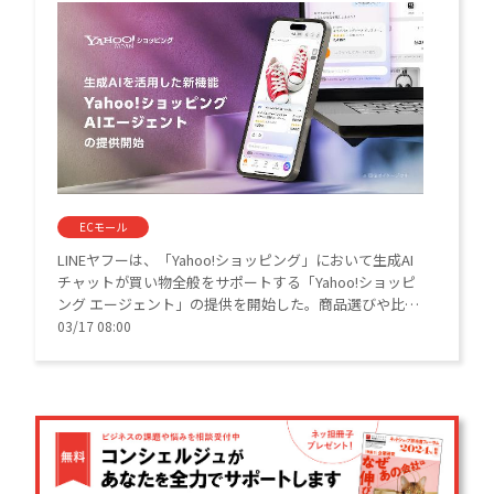
ECモール
LINEヤフーは、「Yahoo!ショッピング」において生成AI
チャットが買い物全般をサポートする「Yahoo!ショッピ
ング エージェント」の提供を開始した。商品選びや比
較、カート投入から注文後の配送確認まで対話形式で完
03/17 08:00
結。パーソナライズされた「接客体験」で流通額の拡大
をめざす。