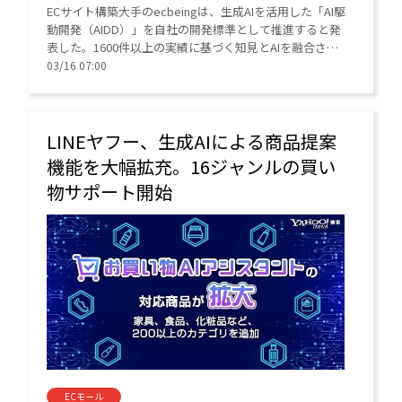
ECサイト構築大手のecbeingは、生成AIを活用した「AI駆
動開発（AIDD）」を自社の開発標準として推進すると発
表した。1600件以上の実績に基づく知見とAIを融合さ
せ、要件定義から運用までを最適化。品質向上とコスト
03/16 07:00
削減を両立し、企業の事業成長を加速させる。
LINEヤフー、生成AIによる商品提案
機能を大幅拡充。16ジャンルの買い
物サポート開始
ECモール