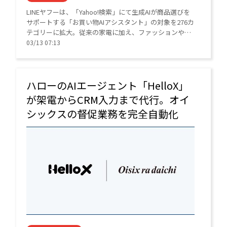
LINEヤフーは、「Yahoo!検索」にて生成AIが商品選びを
サポートする「お買い物AIアシスタント」の対象を276カ
テゴリーに拡大。従来の家電に加え、ファッションや食
品、化粧品など幅広いジャンルでAIがユーザーに最適な
03/13 07:13
商品を提案する。
ハローのAIエージェント「HelloX」
が架電からCRM入力まで代行。オイ
シックスの督促業務を完全自動化