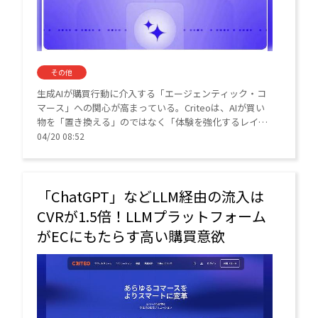
その他
生成AIが購買行動に介入する「エージェンティック・コ
マース」への関心が高まっている。Criteoは、AIが買い
物を「置き換える」のではなく「体験を強化するレイヤ
ー」になると分析する。
04/20 08:52
「ChatGPT」などLLM経由の流入は
CVRが1.5倍！LLMプラットフォーム
がECにもたらす高い購買意欲