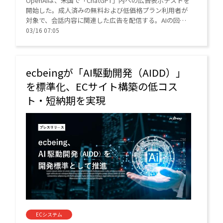
OpenAIは、米国で「ChatGPT」内への広告表示テストを
開始した。成人済みの無料および低価格プラン利用者が
対象で、会話内容に関連した広告を配信する。AIの回答
精度を保ちつつ、インフラ投資の財源確保と企業・消費
03/16 07:05
者の新たな接点構築を狙う。
ecbeingが「AI駆動開発（AIDD）」
を標準化、ECサイト構築の低コス
ト・短納期を実現
ECシステム