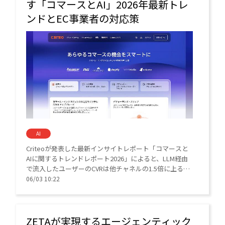
す「コマースとAI」2026年最新トレ
ンドとEC事業者の対応策
AI
Criteoが発表した最新インサイトレポート「コマースと
AIに関するトレンドレポート2026」によると、LLM経由
で流入したユーザーのCVRは他チャネルの1.5倍に上るこ
とが判明した。
06/03 10:22
ZETAが実現するエージェンティック