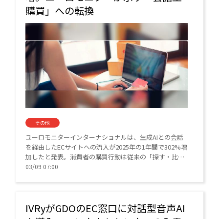
購買」への転換
その他
ユーロモニターインターナショナルは、生成AIとの会話
を経由したECサイトへの流入が2025年の1年間で302%増
加したと発表。消費者の購買行動は従来の「探す・比べ
る」から、AIとの対話で完結する形へと進化しており、
03/09 07:00
ブランドの競争軸は「表示順位」から「会話内での言
及」へと変化している。
IVRyがGDOのEC窓口に対話型音声AI