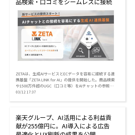
品検索・口コミをシームレスに接続
ZETAは、生成AIサービスとECデータを容易に接続する連
携基盤「ZETA LINK for AI」の提供を開始した。商品検索
や1500万件超のUGC（口コミ等）をAIチャットの参照ソ
ースとすることで、根拠のある接客とCVR向上を実現。
03/12 17:37
開発工数を抑えつつ最新のAIエージェント対応を可能に
する。
楽天グループ、AI活用による利益貢
献が255億円に。AI導入による広告
最適化とUX刷新の成果を公開