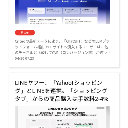
その他
Criteoの最新データにより、「ChatGPT」などのLLMプラ
ットフォーム経由でECサイトへ流入するユーザーは、他
のチャネルと比較してCVR（コンバージョン率）が約1.5
倍高いことが判明した。
04/20 07:23
LINEヤフー、「Yahoo!ショッピン
グ」とLINEを連携。「ショッピング
タブ」からの商品購入は手数料2-4%