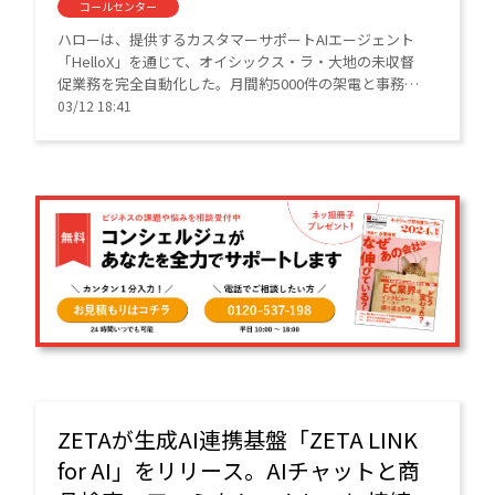
コールセンター
ハローは、提供するカスタマーサポートAIエージェント
「HelloX」を通じて、オイシックス・ラ・大地の未収督
促業務を完全自動化した。月間約5000件の架電と事務作
業をAIが担い、1億円近い回収業務を遂行。スタッフを精
03/12 18:41
神的負担から解放し、業務効率化に大きく貢献してい
る。
ZETAが生成AI連携基盤「ZETA LINK
for AI」をリリース。AIチャットと商