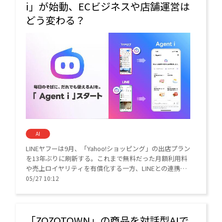
i」が始動、ECビジネスや店舗運営は
どう変わる？
AI
LINEヤフーは9月、「Yahoo!ショッピング」の出店プラン
を13年ぶりに刷新する。これまで無料だった月額利用料
や売上ロイヤリティを有償化する一方、LINEとの連携強
化やAI支援を拡充する。
05/27 10:12
「ZOZOTOWN」の商品を対話型AIで