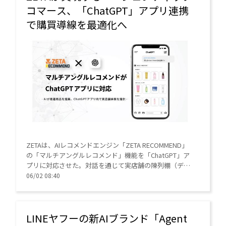
コマース、「ChatGPT」アプリ連携
で購買導線を最適化へ
ZETAは、AIレコメンドエンジン「ZETA RECOMMEND」
の「マルチアングルレコメンド」機能を「ChatGPT」ア
プリに対応させた。対話を通じて実店舗の陳列棚（デジ
タルシェルフ）のような商品提案を行い、ECの購買意欲
06/02 08:40
や主要KPIの向上を支援する。
LINEヤフーの新AIブランド「Agent