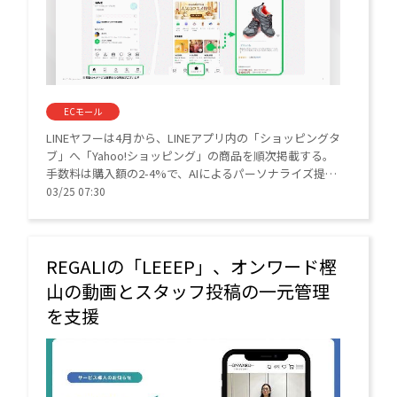
ECモール
LINEヤフーは4月から、LINEアプリ内の「ショッピングタ
ブ」へ「Yahoo!ショッピング」の商品を順次掲載する。
手数料は購入額の2-4%で、AIによるパーソナライズ提案
により、従来の検索型とは異なる「ながら買い」層の新
03/25 07:30
規獲得を狙う。
REGALIの「LEEEP」、オンワード樫
山の動画とスタッフ投稿の一元管理
を支援