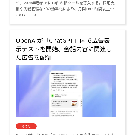
せ、2026年春までに10件の新ツールを導入する。採用支
援や労務管理などの効率化により、月間1600時間以上の
工数削減を計画。ガバナンスを徹底しつつ、従業員の自
03/17 07:30
律的なキャリア形成も支援する。
OpenAIが「ChatGPT」内で広告表
示テストを開始、会話内容に関連し
た広告を配信
その他