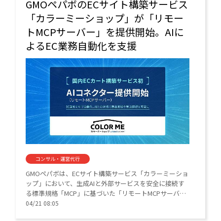
GMOペパボのECサイト構築サービス
「カラーミーショップ」が「リモー
トMCPサーバー」を提供開始。AIに
よるEC業務自動化を支援
コンサル・運営代行
GMOペパボは、ECサイト構築サービス「カラーミーショ
ップ」において、生成AIと外部サービスを安全に接続す
る標準規格「MCP」に基づいた「リモートMCPサーバ
ー」の提供を開始した。
04/21 08:05