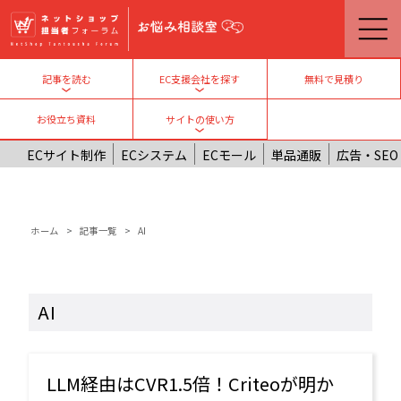
メインコンテンツに移動
無料で見積り
記事を読む
EC支援会社を探す
Toggle submenu
Toggle submenu
お役立ち資料
サイトの使い方
Toggle submenu
ECサイト制作
ECシステム
ECモール
単品通販
広告・SEO
パンくず
ホーム
記事一覧
AI
AI
LLM経由はCVR1.5倍！Criteoが明か