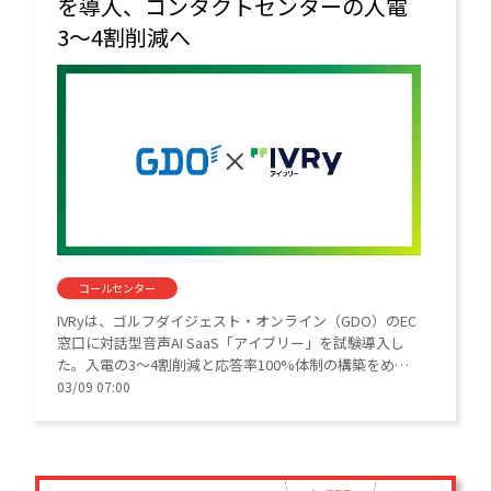
を導入、コンタクトセンターの入電
3〜4割削減へ
コールセンター
IVRyは、ゴルフダイジェスト・オンライン（GDO）のEC
窓口に対話型音声AI SaaS「アイブリー」を試験導入し
た。入電の3〜4割削減と応答率100%体制の構築をめざ
す。AIによる自動応答とデータ分析を活用し、ECコンタ
03/09 07:00
クトセンターのコスト削減とオペレーション変革を推進
する。