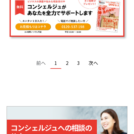
ページ送り
前ページ
カレントページ
ページ
ページ
次ページ
前へ
1
2
3
次へ
コンシェルジュへの相談の