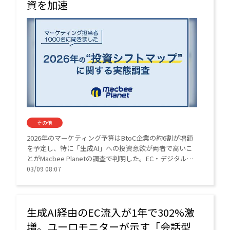
資を加速
その他
2026年のマーケティング予算はBtoC企業の約6割が増額
を予定し、特に「生成AI」への投資意欲が両者で高いこ
とがMacbee Planetの調査で判明した。EC・デジタル領
域での効率化とデータ活用が今後の成長を左右する。
03/09 08:07
生成AI経由のEC流入が1年で302%激
増。ユーロモニターが示す「会話型