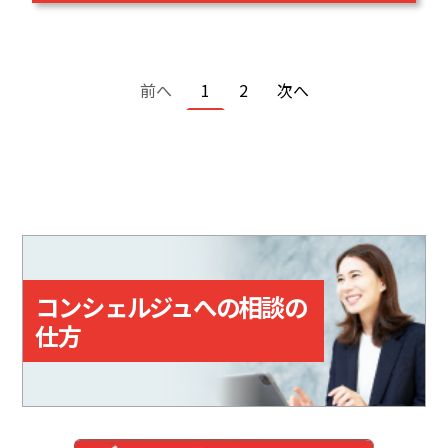
ページ送り
前ページ
カレントページ
ページ
次ページ
前へ
1
2
次へ
コンシェルジュへの相談の
仕方