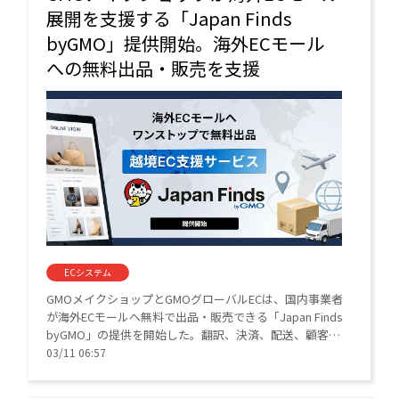
展開を支援する「Japan Finds
byGMO」提供開始。海外ECモール
への無料出品・販売を支援
ECシステム
GMOメイクショップとGMOグローバルECは、国内事業者
が海外ECモールへ無料で出品・販売できる「Japan Finds
byGMO」の提供を開始した。翻訳、決済、配送、顧客対
応をワンストップで支援し、事業者は国内ECと同様の運
03/11 06:57
用フローで海外販路を拡大できる。