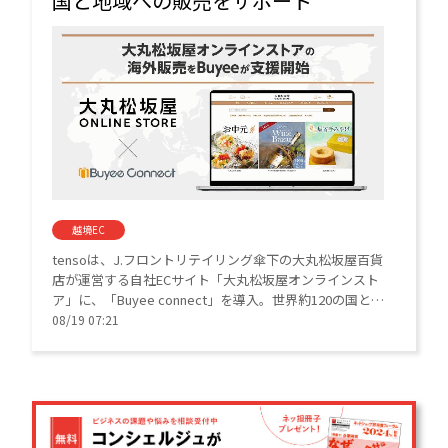
国と地域への販売をサポート
越境EC
tensoは、J.フロントリテイリング傘下の大丸松坂屋百貨
店が運営する自社ECサイト「大丸松坂屋オンラインスト
ア」に、「Buyee connect」を導入。世界約120の国と地
域へ商品販売を支援する。
08/19 07:21