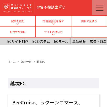
メインコンテンツに移動
無料で見積り
記事を読む
EC支援会社を探す
Toggle submenu
Toggle submenu
お役立ち資料
サイトの使い方
Toggle submenu
ECサイト制作
ECシステム
ECモール
単品通販
広告・SEO
パンくず
ホーム
記事一覧
越境EC
越境EC
BeeCruise、ラクーンコマース、