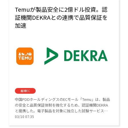
Temuが製品安全に2億ドル投資。認
証機関DEKRAとの連携で品質保証を
加速
越境EC
中国PDDホールディングスのECモール「Temu」は、製品
の安全と品質保証体制を強化するため、認証機関DEKRA
と提携した。電子製品を対象に独立した試験サービスを
提供し、2026年はコンプライアンス分野へ前年比2倍と
03/10 07:35
なる約2億ドルの投資を予定している。