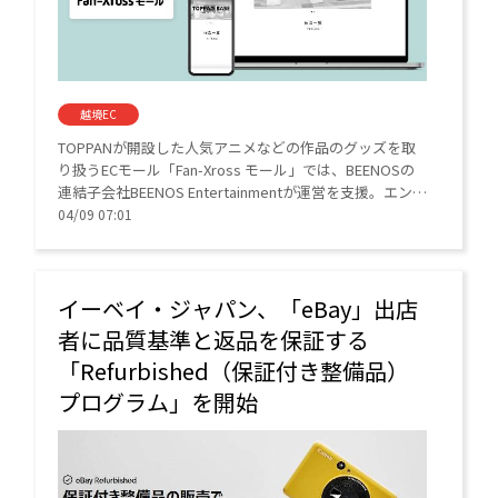
越境EC
TOPPANが開設した人気アニメなどの作品のグッズを取
り扱うECモール「Fan-Xross モール」では、BEENOSの
連結子会社BEENOS Entertainmentが運営を支援。エンタ
メ特化型ECプラットフォーム構築サービス「Groobee」
04/09 07:01
で構築・運営している。
イーベイ・ジャパン、「eBay」出店
者に品質基準と返品を保証する
「Refurbished（保証付き整備品）
プログラム」を開始