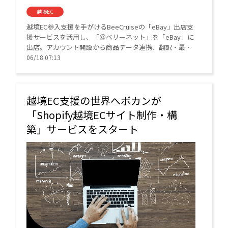
越境EC
越境EC参入支援を手がけるBeeCruiseの「eBay」出店支
援サービスを活用し、「＠ベリーネット」を「eBay」に
出店。アカウント開設から商品データ連携、翻訳・最適
化、海外ユーザーからの問い合わせ対応、海外配送に至
06/18 07:13
るまでをBeeCruiseが支援している。
越境EC支援の世界へボカンが
「Shopify越境ECサイト制作・構
築」サービスをスタート