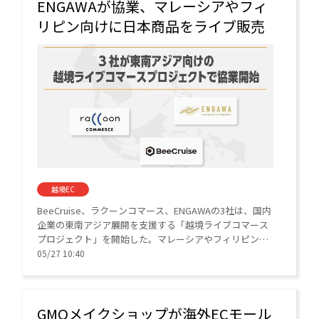
ENGAWAが協業、マレーシアやフィ
リピン向けに日本商品をライブ販売
越境EC
BeeCruise、ラクーンコマース、ENGAWAの3社は、国内
企業の東南アジア展開を支援する「越境ライブコマース
プロジェクト」を開始した。マレーシアやフィリピンを
皮切りに、ライブ配信とECを連動して日本商品のファン
05/27 10:40
創出をめざす。
GMOメイクショップが海外ECモール