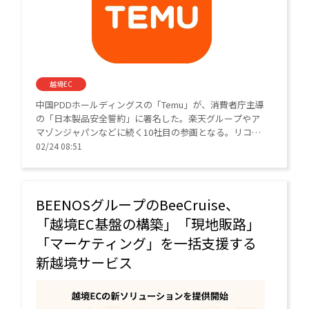
越境EC
中国PDDホールディングスの「Temu」が、消費者庁主導
の「日本製品安全誓約」に署名した。楽天グループやア
マゾンジャパンなどに続く10社目の参画となる。リコー
ル品の排除や販売者への厳格な審査体制を構築し、日本
02/24 08:51
市場での信頼性確保とブランド強化を図る。
BEENOSグループのBeeCruise、
「越境EC基盤の構築」「現地販路」
「マーケティング」を一括支援する
新越境サービス