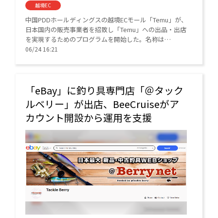
越境EC
中国PDDホールディングスの越境ECモール「Temu」が、
日本国内の販売事業者を招致し「Temu」への出品・出店
を実現するためのプログラムを開始した。名称は
「Local-to-Local」で、招待制を採用している。
06/24 16:21
「eBay」に釣り具専門店「＠タック
ルベリー」が出店、BeeCruiseがア
カウント開設から運用を支援