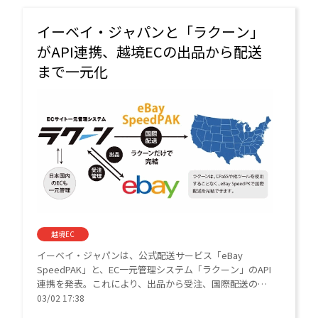
イーベイ・ジャパンと「ラクーン」
がAPI連携、越境ECの出品から配送
まで一元化
越境EC
イーベイ・ジャパンは、公式配送サービス「eBay
SpeedPAK」と、EC一元管理システム「ラクーン」のAPI
連携を発表。これにより、出品から受注、国際配送の手
配までを単一のツールで完結。複数ツール併用の手間を
03/02 17:38
省き、日本セラーの越境EC運営を強力にサポートする。