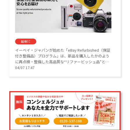
越境EC
イーベイ・ジャパンが始めた「eBay Refurbished（保証
付き整備品）プログラム」は、新品を購入したかのよう
に再点検・整備した高品質な“リファービッシュ品”とし
て中古品を証明し、「eBay」に出品できるようにするプ
04/07 17:47
ログラム。