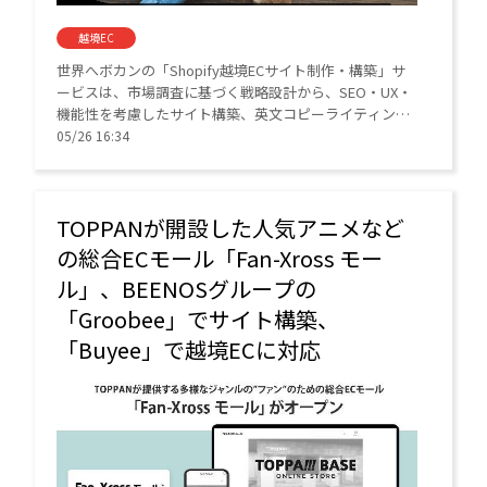
越境EC
世界へボカンの「Shopify越境ECサイト制作・構築」サ
ービスは、市場調査に基づく戦略設計から、SEO・UX・
機能性を考慮したサイト構築、英文コピーライティン
グ、公開後の集客・プロモーションまでをサポートす
05/26 16:34
る。
TOPPANが開設した人気アニメなど
の総合ECモール「Fan-Xross モー
ル」、BEENOSグループの
「Groobee」でサイト構築、
「Buyee」で越境ECに対応