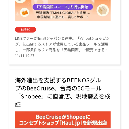
越境EC
LINEヤフーがTmallジャパンと連携。「Yahoo!ショッピン
グ」に出店するストアが使用している出品ツールを活用
し、一部条件ありで商品を「天猫国際」で販売できるよ
うにする。
11/11 10:27
海外進出を支援するBEENOSグルー
プのBeeCruise、台湾のECモール
「Shopee」に直営店、現地需要を検
証