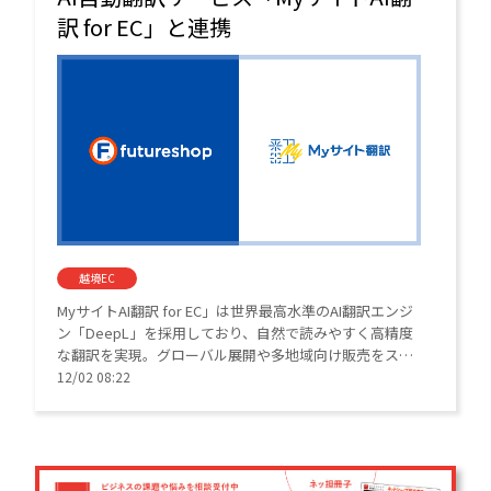
訳 for EC」と連携
越境EC
MyサイトAI翻訳 for EC」は世界最高水準のAI翻訳エンジ
ン「DeepL」を採用しており、自然で読みやすく高精度
な翻訳を実現。グローバル展開や多地域向け販売をスピ
ーディに支援している。
12/02 08:22