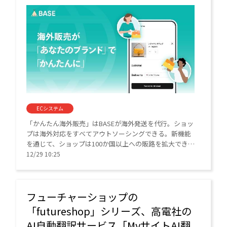
ECシステム
「かんたん海外販売」はBASEが海外発送を代行。ショッ
プは海外対応をすべてアウトソーシングできる。新機能
を通じて、ショップは100か国以上への販路を拡大でき
る。
12/29 10:25
フューチャーショップの
「futureshop」シリーズ、高電社の
AI自動翻訳サービス「MyサイトAI翻