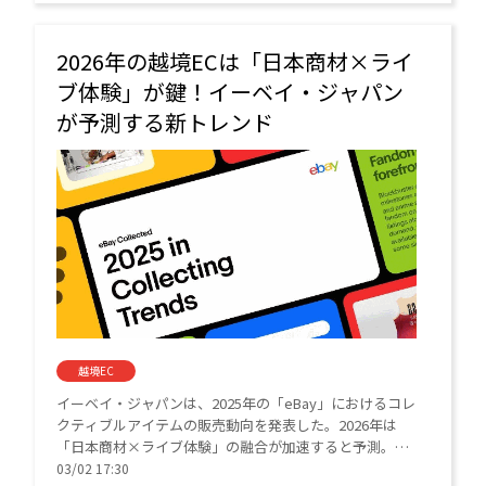
2026年の越境ECは「日本商材×ライ
ブ体験」が鍵！イーベイ・ジャパン
が予測する新トレンド
越境EC
イーベイ・ジャパンは、2025年の「eBay」におけるコレ
クティブルアイテムの販売動向を発表した。2026年は
「日本商材×ライブ体験」の融合が加速すると予測。ポ
ケモン30周年という節目も控え、さらなる市場拡大に期
03/02 17:30