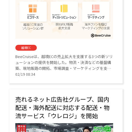
越境EC
BeeCruiseは、越境ECの売上拡大を支援する3つの新ソリ
ューションの提供を開始した。物流・決済などの基盤構
築、現地販路の開拓、市場調査・マーケティングを支援
する。10年で倍増した越境EC市場において、専門知見を
02/19 08:34
活かし企業の海外進出を一気貫通でサポートする。
売れるネット広告社グループ、国内
配送・海外配送に対応する配送・物
流サービス「ウレロジ」を開始