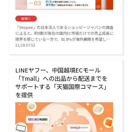
越境EC
「Shopee」の日本法人であるショッピージャパンの調査
によると、約9割が現在の国内EC市場だけでの売上成長に
限界を感じている一方で、81.8%が海外展開を希望しつ
つも、過半数が「国際配送の手続き」を障壁にあげた。
11/18 07:52
LINEヤフー、中国越境ECモール
「Tmall」への出品から配送までを
サポートする「天猫国際コマース」
を提供